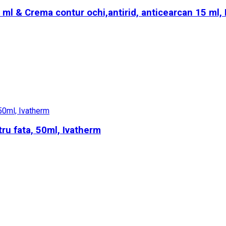
0 ml & Crema contur ochi,antirid, anticearcan 15 ml,
ru fata, 50ml, Ivatherm