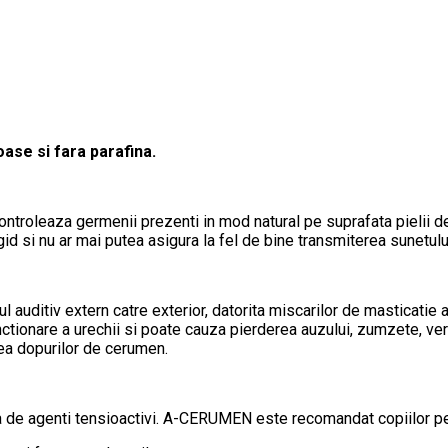
oase si fara parafina.
controleaza germenii prezenti in mod natural pe suprafata pielii de
igid si nu ar mai putea asigura la fel de bine transmiterea sunetulu
 auditiv extern catre exterior, datorita miscarilor de masticatie
onare a urechii si poate cauza pierderea auzului, zumzete, vertij .
rea dopurilor de cerumen.
 de agenti tensioactivi. A-CERUMEN este recomandat copiilor pest