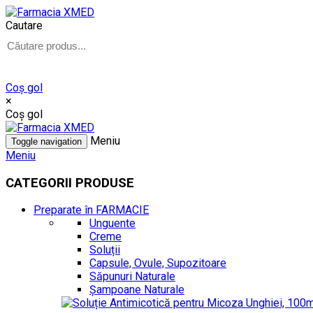
Cautare
Coş gol
×
Coş gol
Meniu
Toggle navigation
Meniu
CATEGORII PRODUSE
Preparate în FARMACIE
Unguente
Creme
Soluții
Capsule, Ovule, Supozitoare
Săpunuri Naturale
Șampoane Naturale