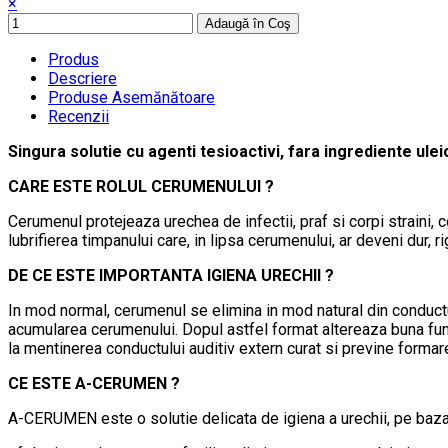
×
Adaugă în Coş
Produs
Descriere
Produse Asemănătoare
Recenzii
Singura solutie cu agenti tesioactivi, fara ingrediente ulei
CARE ESTE ROLUL CERUMENULUI ?
Cerumenul protejeaza urechea de infectii, praf si corpi straini, 
lubrifierea timpanului care, in lipsa cerumenului, ar deveni dur, r
DE CE ESTE IMPORTANTA IGIENA URECHII ?
In mod normal, cerumenul se elimina in mod natural din conductul
acumularea cerumenului. Dopul astfel format altereaza buna functi
la mentinerea conductului auditiv extern curat si previne forma
CE ESTE A-CERUMEN ?
A-CERUMEN este o solutie delicata de igiena a urechii, pe baza