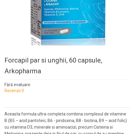
Forcapil par si unghii, 60 capsule,
Arkopharma
Fără evaluare:
Recenzii 0
Aceasta formula ultra-completa combina complexul de vitamine
B (B5 – acid pantoteic, B6 - piridoxina, B8 - biotina, B9 – acid folic)
cu vitamina D3, minerale si aminoacizi, precum Cisteina si
Metionina, prezente deja in firul de par, cu scopul de a-i mentine