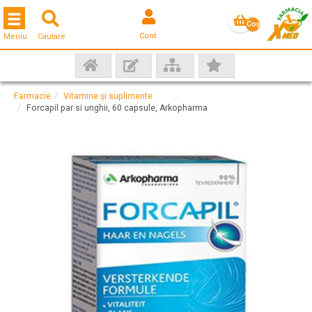
Toggle navigation
Coş
Cont
Meniu
Cautare
gol
Farmacie
Vitamine și suplimente
Forcapil par si unghii, 60 capsule, Arkopharma