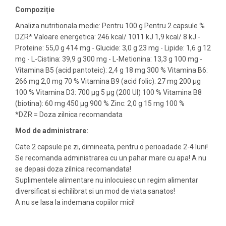
Compoziție
Analiza nutritionala medie: Pentru 100 g Pentru 2 capsule %
DZR* Valoare energetica: 246 kcal/ 1011 kJ 1,9 kcal/ 8 kJ -
Proteine: 55,0 g 414 mg - Glucide: 3,0 g 23 mg - Lipide: 1,6 g 12
mg - L-Cistina: 39,9 g 300 mg - L-Metionina: 13,3 g 100 mg -
Vitamina B5 (acid pantoteic): 2,4 g 18 mg 300 % Vitamina B6:
266 mg 2,0 mg 70 % Vitamina B9 (acid folic): 27 mg 200 µg
100 % Vitamina D3: 700 µg 5 µg (200 UI) 100 % Vitamina B8
(biotina): 60 mg 450 µg 900 % Zinc: 2,0 g 15 mg 100 %
*DZR = Doza zilnica recomandata
Mod de administrare:
Cate 2 capsule pe zi, dimineata, pentru o perioadade 2-4 luni!
Se recomanda administrarea cu un pahar mare cu apa! A nu
se depasi doza zilnica recomandata!
Suplimentele alimentare nu inlocuiesc un regim alimentar
diversificat si echilibrat si un mod de viata sanatos!
A nu se lasa la indemana copiilor mici!