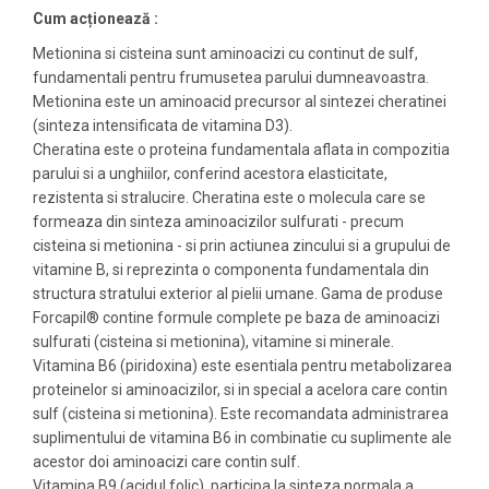
Cum acționează :
Metionina si cisteina sunt aminoacizi cu continut de sulf,
fundamentali pentru frumusetea parului dumneavoastra.
Metionina este un aminoacid precursor al sintezei cheratinei
(sinteza intensificata de vitamina D3).
Cheratina este o proteina fundamentala aflata in compozitia
parului si a unghiilor, conferind acestora elasticitate,
rezistenta si stralucire. Cheratina este o molecula care se
formeaza din sinteza aminoacizilor sulfurati - precum
cisteina si metionina - si prin actiunea zincului si a grupului de
vitamine B, si reprezinta o componenta fundamentala din
structura stratului exterior al pielii umane. Gama de produse
Forcapil® contine formule complete pe baza de aminoacizi
sulfurati (cisteina si metionina), vitamine si minerale.
Vitamina B6 (piridoxina) este esentiala pentru metabolizarea
proteinelor si aminoacizilor, si in special a acelora care contin
sulf (cisteina si metionina). Este recomandata administrarea
suplimentului de vitamina B6 in combinatie cu suplimente ale
acestor doi aminoacizi care contin sulf.
Vitamina B9 (acidul folic), participa la sinteza normala a