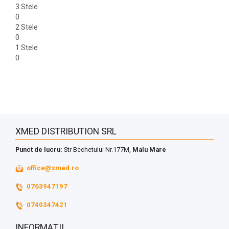
3 Stele
0
2 Stele
0
1 Stele
0
XMED DISTRIBUTION SRL
Punct de lucru:
Str Bechetului Nr.177M,
Malu Mare
office@xmed.ro
0763947197
0740347421
INFORMAȚII