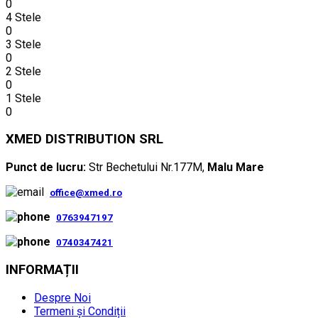
0
4 Stele
0
3 Stele
0
2 Stele
0
1 Stele
0
XMED DISTRIBUTION SRL
Punct de lucru:
Str Bechetului Nr.177M,
Malu Mare
office@xmed.ro
0763947197
0740347421
INFORMAȚII
Despre Noi
Termeni și Condiții