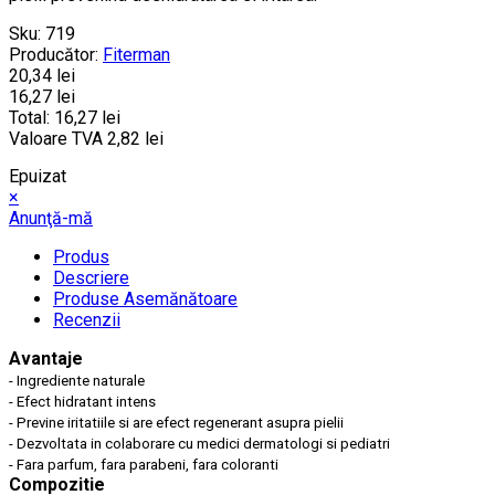
Sku:
719
Producător:
Fiterman
20,34 lei
16,27 lei
Total:
16,27 lei
Valoare TVA
2,82 lei
Epuizat
×
Anunţă-mă
Produs
Descriere
Produse Asemănătoare
Recenzii
Avantaje
- Ingrediente naturale
- Efect hidratant intens
- Previne iritatiile si are efect regenerant asupra pielii
- Dezvoltata in colaborare cu medici dermatologi si pediatri
- Fara parfum, fara parabeni, fara coloranti
Compozitie