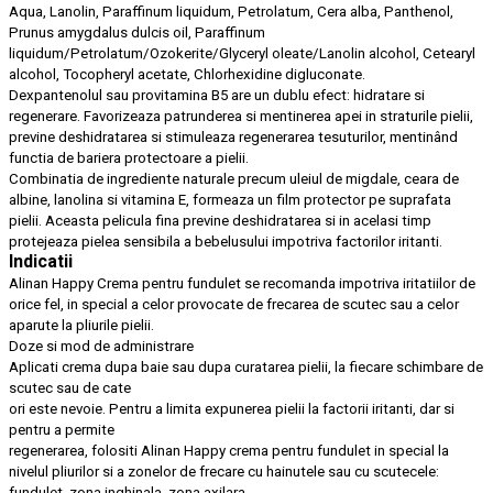
Aqua, Lanolin, Paraffinum liquidum, Petrolatum, Cera alba, Panthenol,
Prunus amygdalus dulcis oil, Paraffinum
liquidum/Petrolatum/Ozokerite/Glyceryl oleate/Lanolin alcohol, Cetearyl
alcohol, Tocopheryl acetate, Chlorhexidine digluconate.
Dexpantenolul sau provitamina B5 are un dublu efect: hidratare si
regenerare. Favorizeaza patrunderea si mentinerea apei in straturile pielii,
previne deshidratarea si stimuleaza regenerarea tesuturilor, mentinând
functia de bariera protectoare a pielii.
Combinatia de ingrediente naturale precum uleiul de migdale, ceara de
albine, lanolina si vitamina E, formeaza un film protector pe suprafata
pielii. Aceasta pelicula fina previne deshidratarea si in acelasi timp
protejeaza pielea sensibila a bebelusului impotriva factorilor iritanti.
Indicatii
Alinan Happy Crema pentru fundulet se recomanda impotriva iritatiilor de
orice fel, in special a celor provocate de frecarea de scutec sau a celor
aparute la pliurile pielii.
Doze si mod de administrare
Aplicati crema dupa baie sau dupa curatarea pielii, la fiecare schimbare de
scutec sau de cate
ori este nevoie. Pentru a limita expunerea pielii la factorii iritanti, dar si
pentru a permite
regenerarea, folositi Alinan Happy crema pentru fundulet in special la
nivelul pliurilor si a zonelor de frecare cu hainutele sau cu scutecele:
fundulet, zona inghinala, zona axilara.