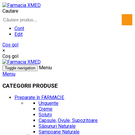
Cautare
Cont
Edit
Coş gol
×
Coş gol
Meniu
Toggle navigation
Meniu
CATEGORII PRODUSE
Preparate în FARMACIE
Unguente
Creme
Soluții
Capsule, Ovule, Supozitoare
Săpunuri Naturale
Șampoane Naturale